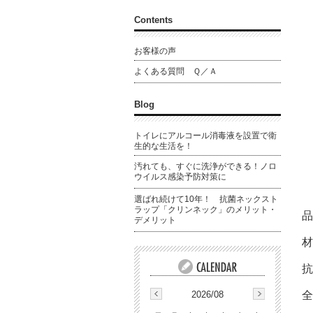
Contents
お客様の声
よくある質問 Ｑ／Ａ
Blog
トイレにアルコール消毒液を設置で衛
生的な生活を！
汚れても、すぐに洗浄ができる！ノロ
ウイルス感染予防対策に
選ばれ続けて10年！ 抗菌ネックスト
ラップ「クリンネック」のメリット・
品
デメリット
材
抗
全
2026/08