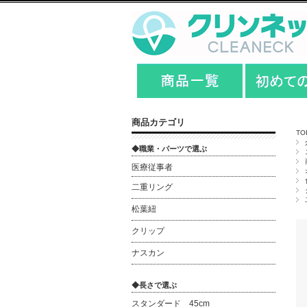
商品カテゴリ
TO
◆職業・パーツで選ぶ
医療従事者
二重リング
松葉紐
クリップ
ナスカン
◆長さで選ぶ
スタンダード 45cm