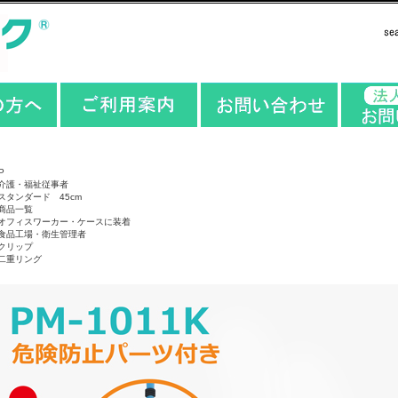
P
介護・福祉従事者
スタンダード 45cm
商品一覧
オフィスワーカー・ケースに装着
食品工場・衛生管理者
クリップ
二重リング